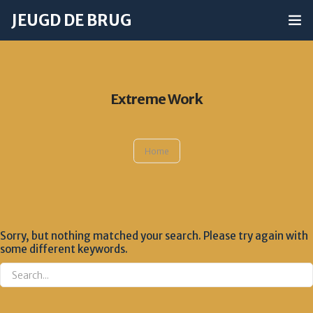
JEUGD DE BRUG
Home
Agenda
Extreme Work
Jeugdwerk
Home
Activiteiten
Youth Alpha
Contact
Sorry, but nothing matched your search. Please try again with
some different keywords.