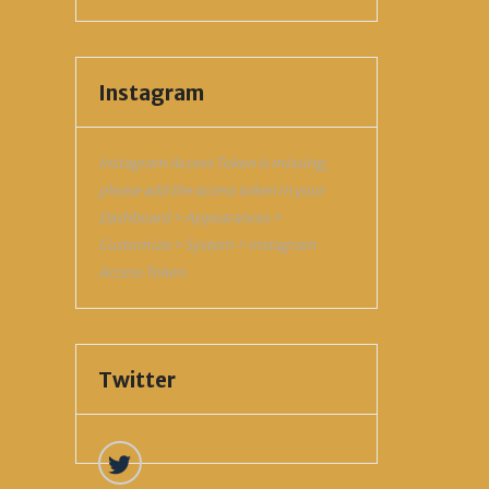
Instagram
Instagram Access Token is missing,
please add the access token in your
Dashboard > Appearances >
Customize > System > Instagram
Access Token.
Twitter